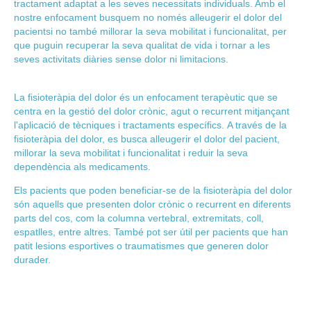
tractament adaptat a les seves necessitats individuals. Amb el
nostre enfocament busquem no només
alleugerir el dolor del
pacient
si no
també millorar la seva mobilitat i funcionalitat,
per
que puguin recuperar la seva qualitat de vida i tornar a les
seves activitats diàries sense dolor ni limitacions.
La
fisioteràpia del dolor és un enfocament terapèutic que se
centra en la gestió del dolor crònic, agut o recurrent
mitjançant
l'aplicació de tècniques i tractaments específics.
A través de la
fisioteràpia
del dolor, es busca alleugerir el dolor del pacient,
millorar la seva mobilitat i funcionalitat i reduir la seva
dependència als medicaments.
Els pacients que poden beneficiar-se de la fisioteràpia del dolor
són aquells que presenten dolor crònic o recurrent en diferents
parts del cos, com la columna vertebral, extremitats, coll,
espatlles, entre altres. També pot ser útil per pacients que han
patit lesions esportives o traumatismes que generen dolor
durader.