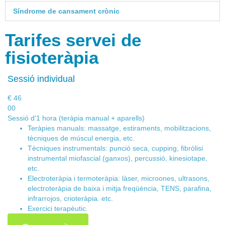
Síndrome de cansament crònic
Tarifes servei de
fisioteràpia
Sessió individual
€
46
00
Sessió d'1 hora (teràpia manual + aparells)
Teràpies manuals:
massatge, estiraments, mobilitzacions,
tècniques de múscul energia, etc.
Tècniques instrumentals:
punció seca, cupping, fibròlisi
instrumental miofascial (ganxos), percussió, kinesiotape,
etc.
Electroteràpia i termoteràpia: làser, microones, ultrasons,
electroteràpia de baixa i mitja freqüència, TENS, parafina,
infrarrojos, crioteràpia. etc.
Exercici terapèutic.