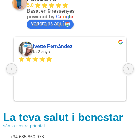
5.0
Basat en 9 ressenyes
powered by
G
o
o
g
l
e
Varlora'ns aquí
Ivette Fernández
fa 2 anys
To
en
to
av
La teva salut i benestar
són la nostra prioritat
+34 635 860 978