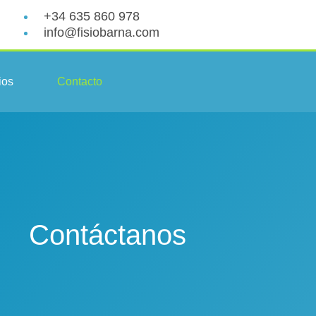
+34 635 860 978
info@fisiobarna.com
ios
Contacto
Contáctanos