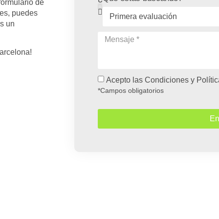
formulario de
res, puedes
os un
arcelona!
Acepto las
Condiciones y Políti
*Campos obligatorios
En