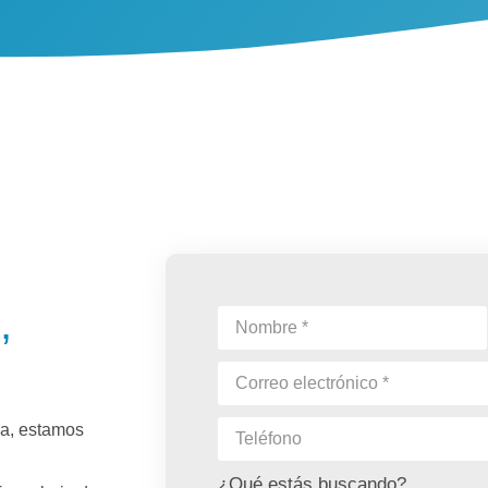
,
pia, estamos
¿Qué estás buscando?